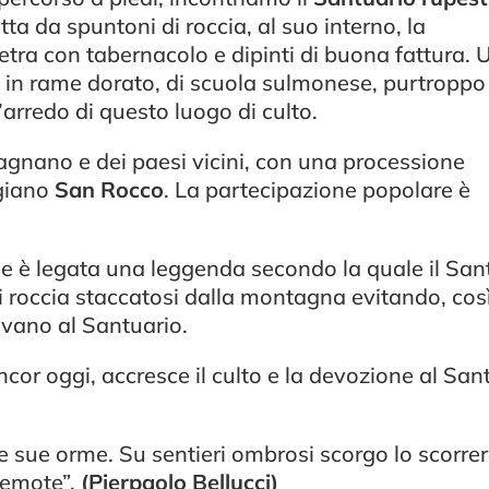
a da spuntoni di roccia, al suo interno, la
ietra con tabernacolo e dipinti di buona fattura.
 in rame dorato, di scuola sulmonese, purtroppo
arredo di questo luogo di culto.
Fagnano e dei paesi vicini, con una processione
ggiano
San Rocco
. La partecipazione popolare è
one è legata una leggenda secondo la quale il San
 roccia staccatosi dalla montagna evitando, così
cavano al Santuario.
cor oggi, accresce il culto e la devozione al San
e sue orme. Su sentieri ombrosi scorgo lo scorre
remote”.
(Pierpaolo Bellucci)