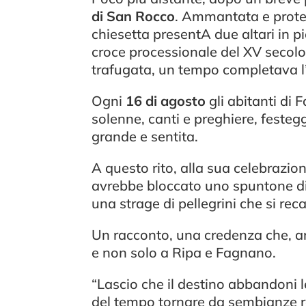
di San Rocco
. Ammantata e protett
chiesetta presentA due altari in p
croce processionale del XV secolo
trafugata, un tempo completava l’
Ogni
16 di agosto
gli abitanti di 
solenne, canti e preghiere, feste
grande e sentita.
A questo rito, alla sua celebrazi
avrebbe bloccato uno spuntone di
una strage di pellegrini che si re
Un racconto, una credenza che, an
e non solo a Ripa e Fagnano.
“Lascio che il destino abbandoni l
del tempo tornare da sembianze 