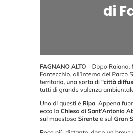
di F
FAGNANO ALTO
– Dopo Raiano, M
Fontecchio, all’interno del Parco
territorio, una sorta di
“città diffu
tutti di grande valenza ambiental
Uno di questi è
Ripa
. Appena fuor
ecco la
Chiesa di Sant’Antonio A
sul maestoso
Sirente
e sul
Gran 
Poco più distante, dopo un breve 