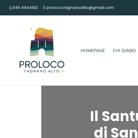
346 4944193
proloco.fagnanoalto@gmail.com
HOMEPAGE
CHI SIAMO
Il San
di San