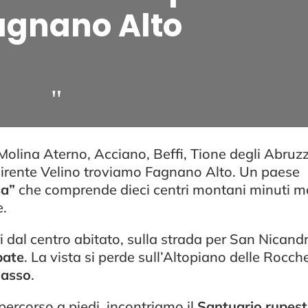
agnano Alto
"
olina Aterno, Acciano, Beffi, Tione degli Abruzz
 Sirente Velino troviamo Fagnano Alto. Un paese
sa”
che comprende dieci centri montani minuti m
e.
i dal centro abitato, sulla strada per San Nicand
bate
. La vista si perde sull’Altopiano delle Rocch
Sasso
.
percorso a piedi, incontriamo il
Santuario rupest