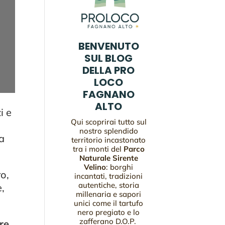
BENVENUTO
SUL BLOG
DELLA PRO
LOCO
FAGNANO
ALTO
i e
Qui scoprirai tutto sul
nostro splendido
a
territorio incastonato
tra i monti del
Parco
Naturale Sirente
Velino
: borghi
ro,
incantati, tradizioni
autentiche, storia
e,
millenaria e sapori
unici come il tartufo
nero pregiato e lo
zafferano D.O.P.
re