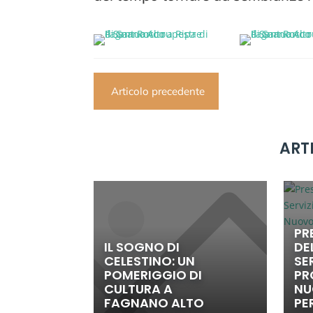
Articolo precedente
ART
PR
IL SOGNO DI
DE
CELESTINO: UN
SE
POMERIGGIO DI
PR
CULTURA A
NU
FAGNANO ALTO
PE