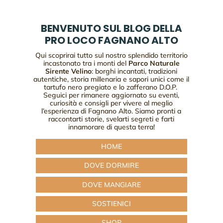
BENVENUTO SUL BLOG DELLA
PRO LOCO FAGNANO ALTO
Qui scoprirai tutto sul nostro splendido territorio
incastonato tra i monti del
Parco Naturale
Sirente Velino
: borghi incantati, tradizioni
autentiche, storia millenaria e sapori unici come il
tartufo nero pregiato e lo zafferano D.O.P.
Seguici per rimanere aggiornato su eventi,
curiosità e consigli per vivere al meglio
l’esperienza di Fagnano Alto. Siamo pronti a
raccontarti storie, svelarti segreti e farti
innamorare di questa terra!
HOME
DOVE DORMIRE
DOVE MANGIARE
SOSTIENICI
SHOP